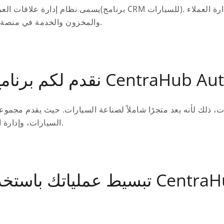
يسمى نظام إدارة علاقات العملاء الذي تم إنشاؤه خصيصًا 
والمخزون والخدمة في منصة واحدة، مما يبسط إجراءات بيع وصيانة المركبات.
م لكم برنامج CentraHub Auto
، ذلك لأنه يعد متجرًا شاملاً لصناعة السيارات. حيث يقدم مجموع
السيارات، وإدارة العملاء، والمبيعات، وإدارة ورش تصليح السيارات.
 برنامج CentraHub AUTO