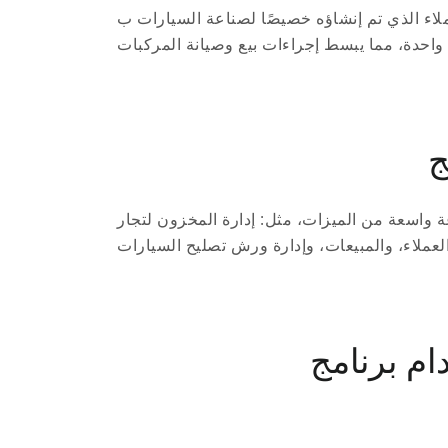
لصناعة السيارات ب(برنامج CRM للسيارات). حيث يتم دمج جميع عمليات المبيعات وإدارة العملاء
ة واسعة من الميزات، مثل: إدارة المخزون لتجار