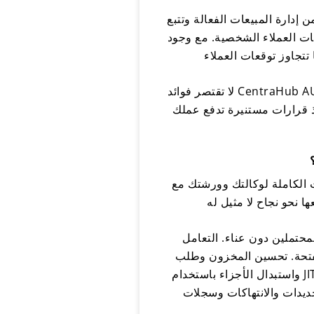
إدارة المبيعات الفعالة وتتبع
لشخصية. مع وجود CentraHub AUTO
لا تقتصر فوائد CentraHub AUTO على الكفاءة التشغيلية؛ فهي تمتد إلى ما هو أبعد من ذلك. ومن خلال تزويدك بأدوات التحليل
اذ قرارات مستنيرة تدفع عملك
 CentraHub AUTO. استكشف الإمكانيات التي لا نهاية
محتملين دون عناء. التعامل
الفتحة. تحسين المخزون وطلب
واستبدال الأجزاء باستخدام JIT وشراء الأجزاء. قم بإنشاء الفواتير والإيصالات وتصاريح البوابة وتفاصيل تسليم السيارة الأخرى
تجديدات والانتهاكات وسجلات