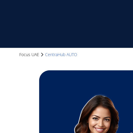
Focus UAE
CentraHub AUTO