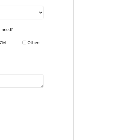
m need?
CM
Others