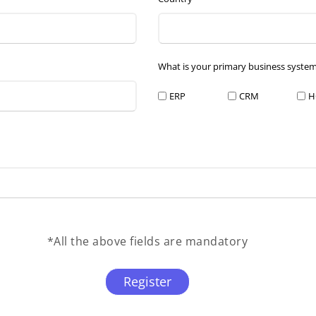
What is your primary business syste
ERP
CRM
H
*All the above fields are mandatory