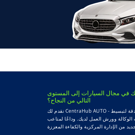
لك في مجال السيارات إلى المستوى
التالي من النجاح؟
نقدم لك CentraHub AUTO - الحل البرمجي الشامل الذي تم تصميمه بدقة لتبسيط
لوكالة وورش العمل لديك. وداعًا لمتاعب